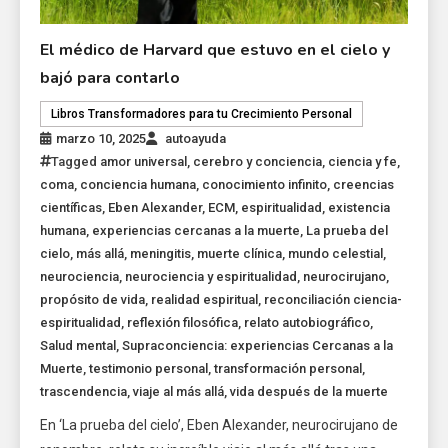
El médico de Harvard que estuvo en el cielo y
bajó para contarlo
Libros Transformadores para tu Crecimiento Personal
marzo 10, 2025
autoayuda
Tagged
amor universal
,
cerebro y conciencia
,
ciencia y fe
,
coma
,
conciencia humana
,
conocimiento infinito
,
creencias
científicas
,
Eben Alexander
,
ECM
,
espiritualidad
,
existencia
humana
,
experiencias cercanas a la muerte
,
La prueba del
cielo
,
más allá
,
meningitis
,
muerte clínica
,
mundo celestial
,
neurociencia
,
neurociencia y espiritualidad
,
neurocirujano
,
propósito de vida
,
realidad espiritual
,
reconciliación ciencia-
espiritualidad
,
reflexión filosófica
,
relato autobiográfico
,
Salud mental
,
Supraconciencia: experiencias Cercanas a la
Muerte
,
testimonio personal
,
transformación personal
,
trascendencia
,
viaje al más allá
,
vida después de la muerte
En ‘La prueba del cielo’, Eben Alexander, neurocirujano de