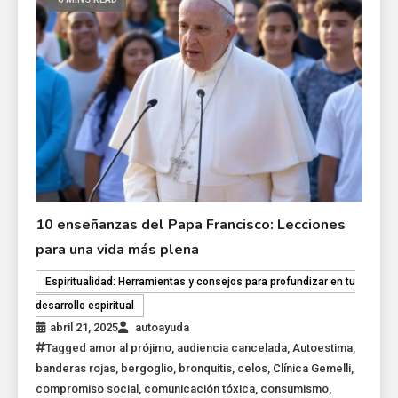
10 enseñanzas del Papa Francisco: Lecciones
para una vida más plena
Espiritualidad: Herramientas y consejos para profundizar en tu
desarrollo espiritual
abril 21, 2025
autoayuda
Tagged
amor al prójimo
,
audiencia cancelada
,
Autoestima
,
banderas rojas
,
bergoglio
,
bronquitis
,
celos
,
Clínica Gemelli
,
compromiso social
,
comunicación tóxica
,
consumismo
,