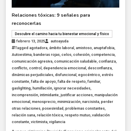
Relaciones tóxicas: 9 señales para
reconocerlas
Descubre el camino hacia tu bienestar emocional y físico
febrero 13, 2025
autoayuda
Tagged
agotadora
,
ámbito laboral
,
amistoso
,
anuptafobia
,
Autoestima
,
banderas rojas
,
celos
,
cohesión
,
competencia
,
comunicación agresiva
,
comunicación saludable
,
confianza
,
conflicto
,
control
,
dependencia emocional
,
desconfianza
,
dinámicas perjudiciales
,
disfuncional
,
egocéntrico
,
estrés
constante
,
falta de apoyo
,
falta de respeto
,
familiar
,
gaslighting
,
humillación
,
ignorar necesidades
,
incomprensión
,
intimidante
,
justificar acciones
,
manipulación
emocional
,
menosprecio
,
minimización
,
narcisista
,
perder
otras relaciones
,
posesividad
,
problemas constantes
,
relación sana
,
relación tóxica
,
respeto mutuo
,
validación
constante
,
victimista
,
vigilancia