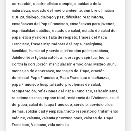
corrupción
,
cuadro clínico complejo
,
cuidado de la
naturaleza
,
cuidado del medio ambiente
,
cumbre climática
COP28
,
diálogo
,
diálogo y paz
,
dificultad respiratoria
,
enseñanzas del Papa Francisco
,
enseñanzas para jóvenes
,
espiritualidad católica
,
estado de salud
,
estado de salud del
papa
,
ética y valores
,
falta de respeto
,
frases del Papa
Francisco
,
frases inspiradoras del Papa
,
gaslighting
,
humildad
,
humildad y servicio
,
infección polimicrobiana
,
Jubileo
,
líder Iglesia católica
,
liderazgo espiritual
,
lucha
contra la corrupción
,
manipulación emocional
,
Matteo Bruni
,
mensajes de esperanza
,
mensajes del Papa
,
oración
dominical
,
Papa Francisco
,
Papa Francisco enseñanzas
,
papa Francisco hospitalizado
,
problemas de salud
,
recuperación
,
reflexiones del Papa Francisco
,
relación sana
,
relaciones sanas
,
reposo total
,
residencia del Vaticano
,
salud
del papa
,
salud del papa francisco
,
servicio
,
servicio a los
demás
,
solidaridad y empatía
,
tracto respiratorio
,
tratamiento
médico
,
valentía
,
valentía y convicciones
,
valores del Papa
Francisco
,
Vaticano
,
vida sencilla