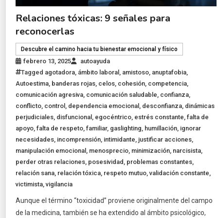
Relaciones tóxicas: 9 señales para
reconocerlas
Descubre el camino hacia tu bienestar emocional y físico
febrero 13, 2025
autoayuda
Tagged
agotadora
,
ámbito laboral
,
amistoso
,
anuptafobia
,
Autoestima
,
banderas rojas
,
celos
,
cohesión
,
competencia
,
comunicación agresiva
,
comunicación saludable
,
confianza
,
conflicto
,
control
,
dependencia emocional
,
desconfianza
,
dinámicas
perjudiciales
,
disfuncional
,
egocéntrico
,
estrés constante
,
falta de
apoyo
,
falta de respeto
,
familiar
,
gaslighting
,
humillación
,
ignorar
necesidades
,
incomprensión
,
intimidante
,
justificar acciones
,
manipulación emocional
,
menosprecio
,
minimización
,
narcisista
,
perder otras relaciones
,
posesividad
,
problemas constantes
,
relación sana
,
relación tóxica
,
respeto mutuo
,
validación constante
,
victimista
,
vigilancia
Aunque el término “toxicidad” proviene originalmente del campo
de la medicina, también se ha extendido al ámbito psicológico,