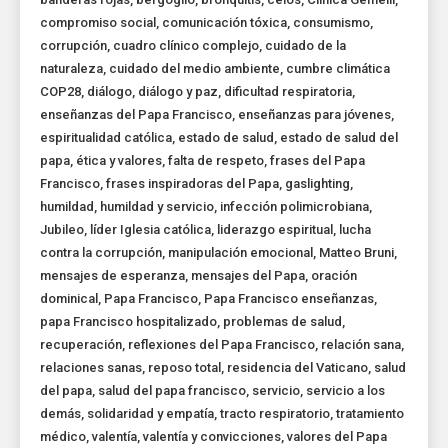
compromiso social
,
comunicación tóxica
,
consumismo
,
corrupción
,
cuadro clínico complejo
,
cuidado de la
naturaleza
,
cuidado del medio ambiente
,
cumbre climática
COP28
,
diálogo
,
diálogo y paz
,
dificultad respiratoria
,
enseñanzas del Papa Francisco
,
enseñanzas para jóvenes
,
espiritualidad católica
,
estado de salud
,
estado de salud del
papa
,
ética y valores
,
falta de respeto
,
frases del Papa
Francisco
,
frases inspiradoras del Papa
,
gaslighting
,
humildad
,
humildad y servicio
,
infección polimicrobiana
,
Jubileo
,
líder Iglesia católica
,
liderazgo espiritual
,
lucha
contra la corrupción
,
manipulación emocional
,
Matteo Bruni
,
mensajes de esperanza
,
mensajes del Papa
,
oración
dominical
,
Papa Francisco
,
Papa Francisco enseñanzas
,
papa Francisco hospitalizado
,
problemas de salud
,
recuperación
,
reflexiones del Papa Francisco
,
relación sana
,
relaciones sanas
,
reposo total
,
residencia del Vaticano
,
salud
del papa
,
salud del papa francisco
,
servicio
,
servicio a los
demás
,
solidaridad y empatía
,
tracto respiratorio
,
tratamiento
médico
,
valentía
,
valentía y convicciones
,
valores del Papa