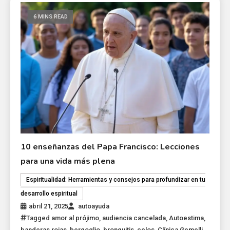
6 MINS READ
10 enseñanzas del Papa Francisco: Lecciones
para una vida más plena
Espiritualidad: Herramientas y consejos para profundizar en tu
desarrollo espiritual
abril 21, 2025
autoayuda
Tagged
amor al prójimo
,
audiencia cancelada
,
Autoestima
,
banderas rojas
,
bergoglio
,
bronquitis
,
celos
,
Clínica Gemelli
,