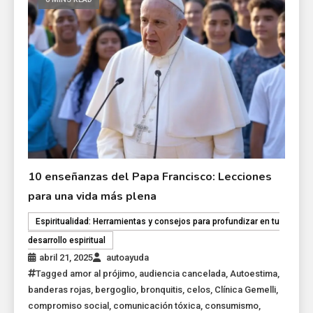
10 enseñanzas del Papa Francisco: Lecciones
para una vida más plena
Espiritualidad: Herramientas y consejos para profundizar en tu
desarrollo espiritual
abril 21, 2025
autoayuda
Tagged
amor al prójimo
,
audiencia cancelada
,
Autoestima
,
banderas rojas
,
bergoglio
,
bronquitis
,
celos
,
Clínica Gemelli
,
compromiso social
,
comunicación tóxica
,
consumismo
,