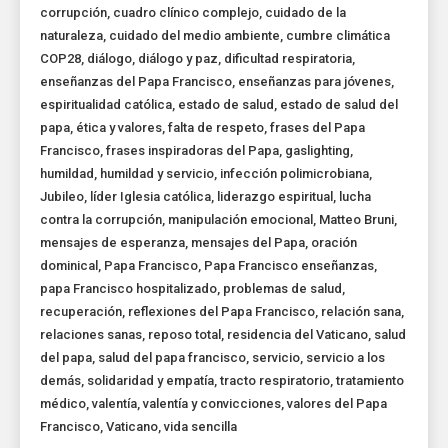
corrupción
,
cuadro clínico complejo
,
cuidado de la
naturaleza
,
cuidado del medio ambiente
,
cumbre climática
COP28
,
diálogo
,
diálogo y paz
,
dificultad respiratoria
,
enseñanzas del Papa Francisco
,
enseñanzas para jóvenes
,
espiritualidad católica
,
estado de salud
,
estado de salud del
papa
,
ética y valores
,
falta de respeto
,
frases del Papa
Francisco
,
frases inspiradoras del Papa
,
gaslighting
,
humildad
,
humildad y servicio
,
infección polimicrobiana
,
Jubileo
,
líder Iglesia católica
,
liderazgo espiritual
,
lucha
contra la corrupción
,
manipulación emocional
,
Matteo Bruni
,
mensajes de esperanza
,
mensajes del Papa
,
oración
dominical
,
Papa Francisco
,
Papa Francisco enseñanzas
,
papa Francisco hospitalizado
,
problemas de salud
,
recuperación
,
reflexiones del Papa Francisco
,
relación sana
,
relaciones sanas
,
reposo total
,
residencia del Vaticano
,
salud
del papa
,
salud del papa francisco
,
servicio
,
servicio a los
demás
,
solidaridad y empatía
,
tracto respiratorio
,
tratamiento
médico
,
valentía
,
valentía y convicciones
,
valores del Papa
Francisco
,
Vaticano
,
vida sencilla