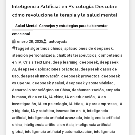
Inteligencia Artificial en Psicología: Descubre
cómo revoluciona la terapia y la salud mental
Salud Mental: Consejos y estrategias para tu bienestar
emocional
enero 28, 2025
autoayuda
Tagged
algoritmos chinos
,
aplicaciones de deepseek
,
atención personalizada
,
chatbots terapéuticos
,
competencia
en IA
,
Crisis Text Line
,
deep learning
,
deepseek
,
deepseek
AI
,
deepseek aplicaciones prácticas
,
deepseek casos de
uso
,
deepseek innovación
,
deepseek proyectos
,
deepseek
vs OpenAI
,
deepseek y salud
,
deepseek y sostenibilidad
,
desarrollo tecnológico en China
,
deshumanización
,
empatía
humana
,
ética en IA
,
IA china
,
IA en educación
,
IA en
investigación
,
IA en psicología
,
IA ética
,
IA para empresas
,
IA
y big data
,
IA y robótica
,
innovación en IA
,
inteligencia
artificial
,
inteligencia artificial avanzada
,
inteligencia artificial
china
,
inteligencia artificial en Asia
,
inteligencia artificial
global
,
inteligencia artificial y automatización
,
inteligencia