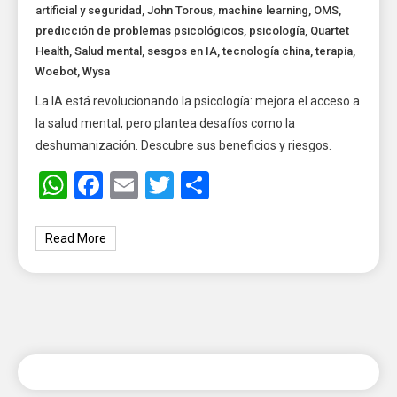
artificial y seguridad
,
John Torous
,
machine learning
,
OMS
,
predicción de problemas psicológicos
,
psicología
,
Quartet
Health
,
Salud mental
,
sesgos en IA
,
tecnología china
,
terapia
,
Woebot
,
Wysa
La IA está revolucionando la psicología: mejora el acceso a
la salud mental, pero plantea desafíos como la
deshumanización. Descubre sus beneficios y riesgos.
WhatsApp
Facebook
Email
Twitter
Share
Read More