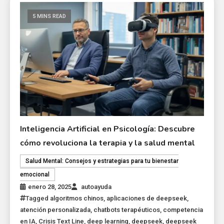
5 MINS READ
Inteligencia Artificial en Psicología: Descubre
cómo revoluciona la terapia y la salud mental
Salud Mental: Consejos y estrategias para tu bienestar
emocional
enero 28, 2025
autoayuda
Tagged
algoritmos chinos
,
aplicaciones de deepseek
,
atención personalizada
,
chatbots terapéuticos
,
competencia
en IA
,
Crisis Text Line
,
deep learning
,
deepseek
,
deepseek