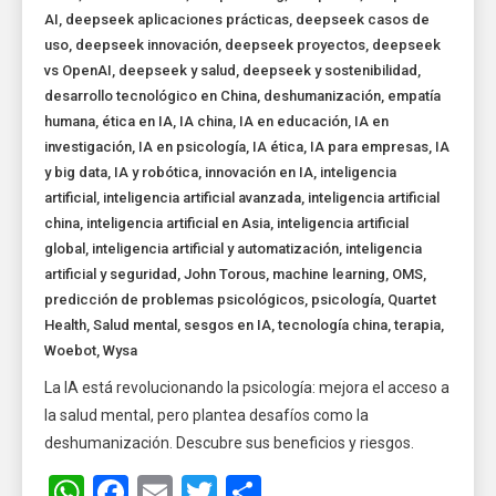
AI
,
deepseek aplicaciones prácticas
,
deepseek casos de
uso
,
deepseek innovación
,
deepseek proyectos
,
deepseek
vs OpenAI
,
deepseek y salud
,
deepseek y sostenibilidad
,
desarrollo tecnológico en China
,
deshumanización
,
empatía
humana
,
ética en IA
,
IA china
,
IA en educación
,
IA en
investigación
,
IA en psicología
,
IA ética
,
IA para empresas
,
IA
y big data
,
IA y robótica
,
innovación en IA
,
inteligencia
artificial
,
inteligencia artificial avanzada
,
inteligencia artificial
china
,
inteligencia artificial en Asia
,
inteligencia artificial
global
,
inteligencia artificial y automatización
,
inteligencia
artificial y seguridad
,
John Torous
,
machine learning
,
OMS
,
predicción de problemas psicológicos
,
psicología
,
Quartet
Health
,
Salud mental
,
sesgos en IA
,
tecnología china
,
terapia
,
Woebot
,
Wysa
La IA está revolucionando la psicología: mejora el acceso a
la salud mental, pero plantea desafíos como la
deshumanización. Descubre sus beneficios y riesgos.
WhatsApp
Facebook
Email
Twitter
Share