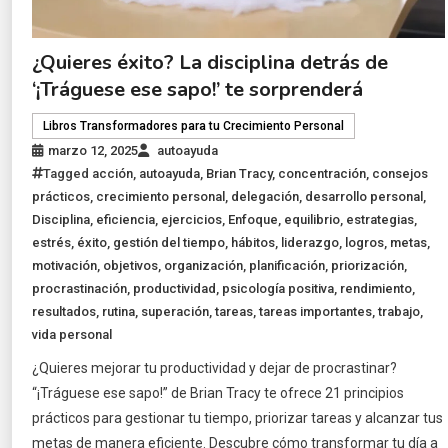
¿Quieres éxito? La disciplina detrás de
‘¡Tráguese ese sapo!’ te sorprenderá
Libros Transformadores para tu Crecimiento Personal
marzo 12, 2025
autoayuda
Tagged
acción
,
autoayuda
,
Brian Tracy
,
concentración
,
consejos
prácticos
,
crecimiento personal
,
delegación
,
desarrollo personal
,
Disciplina
,
eficiencia
,
ejercicios
,
Enfoque
,
equilibrio
,
estrategias
,
estrés
,
éxito
,
gestión del tiempo
,
hábitos
,
liderazgo
,
logros
,
metas
,
motivación
,
objetivos
,
organización
,
planificación
,
priorización
,
procrastinación
,
productividad
,
psicología positiva
,
rendimiento
,
resultados
,
rutina
,
superación
,
tareas
,
tareas importantes
,
trabajo
,
vida personal
¿Quieres mejorar tu productividad y dejar de procrastinar?
“¡Tráguese ese sapo!” de Brian Tracy te ofrece 21 principios
prácticos para gestionar tu tiempo, priorizar tareas y alcanzar tus
metas de manera eficiente. Descubre cómo transformar tu día a