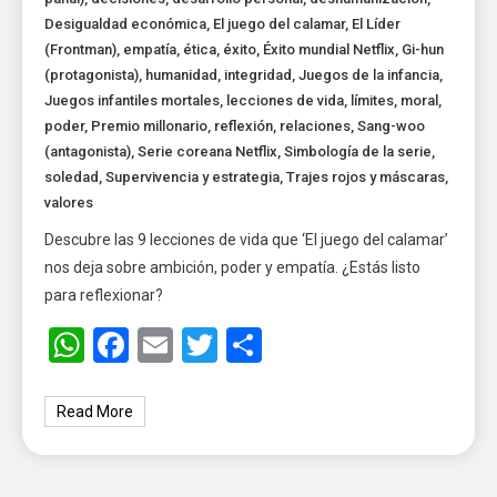
Desigualdad económica
,
El juego del calamar
,
El Líder
(Frontman)
,
empatía
,
ética
,
éxito
,
Éxito mundial Netflix
,
Gi-hun
(protagonista)
,
humanidad
,
integridad
,
Juegos de la infancia
,
Juegos infantiles mortales
,
lecciones de vida
,
límites
,
moral
,
poder
,
Premio millonario
,
reflexión
,
relaciones
,
Sang-woo
(antagonista)
,
Serie coreana Netflix
,
Simbología de la serie
,
soledad
,
Supervivencia y estrategia
,
Trajes rojos y máscaras
,
valores
Descubre las 9 lecciones de vida que ‘El juego del calamar’
nos deja sobre ambición, poder y empatía. ¿Estás listo
para reflexionar?
WhatsApp
Facebook
Email
Twitter
Share
Read More