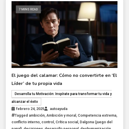
7 MINS READ
El juego del calamar: Cómo no convertirte en ‘El
Líder’ de tu propia vida
Desarrolla tu Motivación: Inspírate para transformar tu vida y
alcanzar el éxito
febrero 24, 2025
autoayuda
Tagged
ambición
,
Ambición y moral
,
Competencia extrema
,
conflicto interno
,
control
,
Crítica social
,
Dalgona (juego del
panal)
,
decisiones
,
desarrollo personal
,
deshumanización
,