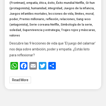
(Frontman)
,
empatía
,
ética
,
éxito
,
Éxito mundial Netflix
,
Gi-hun
(protagonista)
,
humanidad
,
integridad
,
Juegos de la infancia
,
Juegos infantiles mortales
,
lecciones de vida
,
límites
,
moral
,
poder
,
Premio millonario
,
reflexión
,
relaciones
,
Sang-woo
(antagonista)
,
Serie coreana Netflix
,
Simbología de la serie
,
soledad
,
Supervivencia y estrategia
,
Trajes rojos y máscaras
,
valores
Descubre las 9 lecciones de vida que ‘El juego del calamar’
nos deja sobre ambición, poder y empatía. ¿Estás listo
para reflexionar?
WhatsApp
Facebook
Email
Twitter
Share
Read More