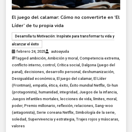
El juego del calamar: Cómo no convertirte en ‘El
Líder’ de tu propia vida
Desarrolla tu Motivación: Inspírate para transformar tu vida y
alcanzar el éxito
febrero 24, 2025
autoayuda
Tagged
ambición
,
Ambición y moral
,
Competencia extrema
,
conflicto interno
,
control
,
Crítica social
,
Dalgona (juego del
panal)
,
decisiones
,
desarrollo personal
,
deshumanización
,
Desigualdad económica
,
El juego del calamar
,
El Líder
(Frontman)
,
empatía
,
ética
,
éxito
,
Éxito mundial Netflix
,
Gi-hun
(protagonista)
,
humanidad
,
integridad
,
Juegos de la infancia
,
Juegos infantiles mortales
,
lecciones de vida
,
límites
,
moral
,
poder
,
Premio millonario
,
reflexión
,
relaciones
,
Sang-woo
(antagonista)
,
Serie coreana Netflix
,
Simbología de la serie
,
soledad
,
Supervivencia y estrategia
,
Trajes rojos y máscaras
,
valores