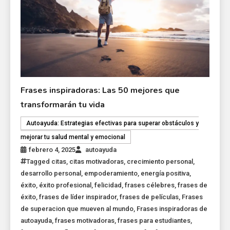
Frases inspiradoras: Las 50 mejores que
transformarán tu vida
Autoayuda: Estrategias efectivas para superar obstáculos y
mejorar tu salud mental y emocional
febrero 4, 2025
autoayuda
Tagged
citas
,
citas motivadoras
,
crecimiento personal
,
desarrollo personal
,
empoderamiento
,
energía positiva
,
éxito
,
éxito profesional
,
felicidad
,
frases célebres
,
frases de
éxito
,
frases de líder inspirador
,
frases de películas
,
Frases
de superacion que mueven al mundo
,
Frases inspiradoras de
autoayuda
,
frases motivadoras
,
frases para estudiantes
,