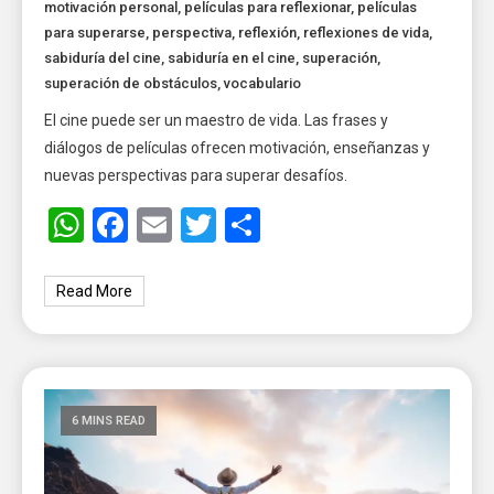
motivación personal
,
películas para reflexionar
,
películas
para superarse
,
perspectiva
,
reflexión
,
reflexiones de vida
,
sabiduría del cine
,
sabiduría en el cine
,
superación
,
superación de obstáculos
,
vocabulario
El cine puede ser un maestro de vida. Las frases y
diálogos de películas ofrecen motivación, enseñanzas y
nuevas perspectivas para superar desafíos.
WhatsApp
Facebook
Email
Twitter
Share
Read More
6 MINS READ