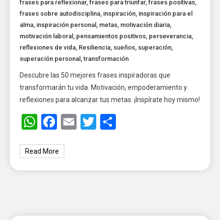
frases para reflexionar
,
frases para triunfar
,
frases positivas
,
frases sobre autodisciplina
,
inspiración
,
inspiración para el
alma
,
inspiración personal
,
metas
,
motivación diaria
,
motivación laboral
,
pensamientos positivos
,
perseverancia
,
reflexiones de vida
,
Resiliencia
,
sueños
,
superación
,
superación personal
,
transformación
Descubre las 50 mejores frases inspiradoras que
transformarán tu vida. Motivación, empoderamiento y
reflexiones para alcanzar tus metas. ¡Inspírate hoy mismo!
WhatsApp
Facebook
Email
Twitter
Share
Read More