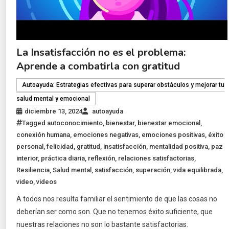
La Insatisfacción no es el problema:
Aprende a combatirla con gratitud
Autoayuda: Estrategias efectivas para superar obstáculos y mejorar tu
salud mental y emocional
diciembre 13, 2024
autoayuda
Tagged
autoconocimiento
,
bienestar
,
bienestar emocional
,
conexión humana
,
emociones negativas
,
emociones positivas
,
éxito
personal
,
felicidad
,
gratitud
,
insatisfacción
,
mentalidad positiva
,
paz
interior
,
práctica diaria
,
reflexión
,
relaciones satisfactorias
,
Resiliencia
,
Salud mental
,
satisfacción
,
superación
,
vida equilibrada
,
video
,
videos
A todos nos resulta familiar el sentimiento de que las cosas no
deberían ser como son. Que no tenemos éxito suficiente, que
nuestras relaciones no son lo bastante satisfactorias.