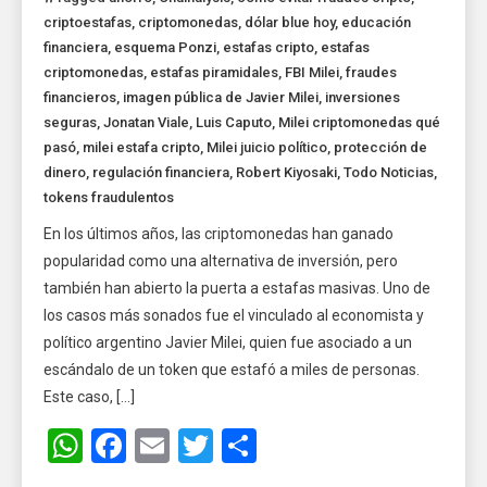
criptoestafas
,
criptomonedas
,
dólar blue hoy
,
educación
financiera
,
esquema Ponzi
,
estafas cripto
,
estafas
criptomonedas
,
estafas piramidales
,
FBI Milei
,
fraudes
financieros
,
imagen pública de Javier Milei
,
inversiones
seguras
,
Jonatan Viale
,
Luis Caputo
,
Milei criptomonedas qué
pasó
,
milei estafa cripto
,
Milei juicio político
,
protección de
dinero
,
regulación financiera
,
Robert Kiyosaki
,
Todo Noticias
,
tokens fraudulentos
En los últimos años, las criptomonedas han ganado
popularidad como una alternativa de inversión, pero
también han abierto la puerta a estafas masivas. Uno de
los casos más sonados fue el vinculado al economista y
político argentino Javier Milei, quien fue asociado a un
escándalo de un token que estafó a miles de personas.
Este caso, […]
WhatsApp
Facebook
Email
Twitter
Share