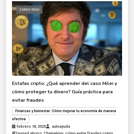
5 MINS READ
Estafas cripto: ¿Qué aprender del caso Milei y
cómo proteger tu dinero? Guía práctica para
evitar fraudes
Finanzas y bienestar: Cómo mejorar tu economía de manera
efectiva
febrero 18, 2025
autoayuda
Tagged
ahorro
,
Chainalysis
,
cómo evitar fraudes cripto
,