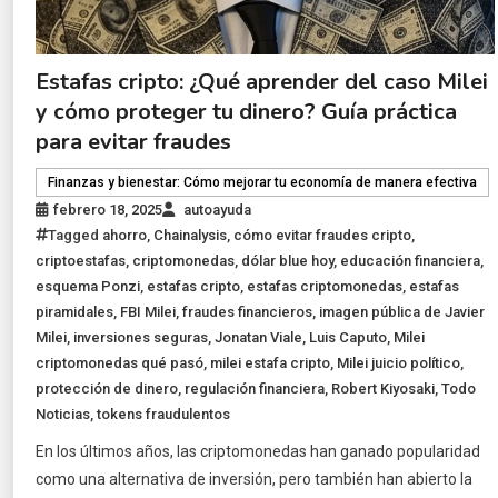
Estafas cripto: ¿Qué aprender del caso Milei
y cómo proteger tu dinero? Guía práctica
para evitar fraudes
Finanzas y bienestar: Cómo mejorar tu economía de manera efectiva
febrero 18, 2025
autoayuda
Tagged
ahorro
,
Chainalysis
,
cómo evitar fraudes cripto
,
criptoestafas
,
criptomonedas
,
dólar blue hoy
,
educación financiera
,
esquema Ponzi
,
estafas cripto
,
estafas criptomonedas
,
estafas
piramidales
,
FBI Milei
,
fraudes financieros
,
imagen pública de Javier
Milei
,
inversiones seguras
,
Jonatan Viale
,
Luis Caputo
,
Milei
criptomonedas qué pasó
,
milei estafa cripto
,
Milei juicio político
,
protección de dinero
,
regulación financiera
,
Robert Kiyosaki
,
Todo
Noticias
,
tokens fraudulentos
En los últimos años, las criptomonedas han ganado popularidad
como una alternativa de inversión, pero también han abierto la