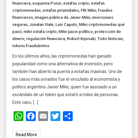
financiera
,
esquema Ponzi
,
estafas cripto
,
estafas
criptomonedas
,
estafas piramidales
,
FBI Milei
,
fraudes
financieros
,
imagen pública de Javier Milei
,
inversiones
seguras
,
Jonatan Viale
,
Luis Caputo
,
Milei criptomonedas qué
pasó
,
milei estafa cripto
,
Milei juicio político
,
protección de
dinero
,
regulación financiera
,
Robert Kiyosaki
,
Todo Noticias
,
tokens fraudulentos
En los últimos años, las criptomonedas han ganado
popularidad como una alternativa de inversión, pero
también han abierto la puerta a estafas masivas. Uno de
los casos más sonados fue el vinculado al economista y
político argentino Javier Milei, quien fue asociado a un
escándalo de un token que estafó a miles de personas.
Este caso, […]
WhatsApp
Facebook
Email
Twitter
Share
Read More