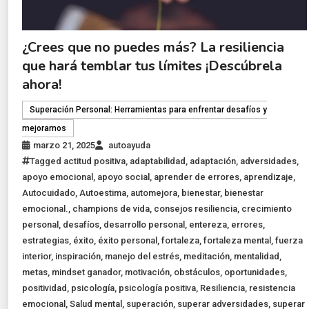
¿Crees que no puedes más? La resiliencia
que hará temblar tus límites ¡Descúbrela
ahora!
Superación Personal: Herramientas para enfrentar desafíos y
mejorarnos
marzo 21, 2025
autoayuda
Tagged
actitud positiva
,
adaptabilidad
,
adaptación
,
adversidades
,
apoyo emocional
,
apoyo social
,
aprender de errores
,
aprendizaje
,
Autocuidado
,
Autoestima
,
automejora
,
bienestar
,
bienestar
emocional.
,
champions de vida
,
consejos resiliencia
,
crecimiento
personal
,
desafíos
,
desarrollo personal
,
entereza
,
errores
,
estrategias
,
éxito
,
éxito personal
,
fortaleza
,
fortaleza mental
,
fuerza
interior
,
inspiración
,
manejo del estrés
,
meditación
,
mentalidad
,
metas
,
mindset ganador
,
motivación
,
obstáculos
,
oportunidades
,
positividad
,
psicología
,
psicología positiva
,
Resiliencia
,
resistencia
emocional
,
Salud mental
,
superación
,
superar adversidades
,
superar