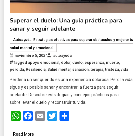
Superar el duelo: Una guía práctica para
sanar y seguir adelante
Autoayuda: Estrategias efectivas para superar obstáculos y mejorar tu
salud mental y emocional
noviembre 5, 2024
autoayuda
Tagged
apoyo emocional
,
dolor
,
duelo
,
esperanza
,
muerte
,
pérdida
,
Resiliencia
,
Salud mental
,
sanación
,
terapia
,
tristeza
,
vida
Perder a un ser querido es una experiencia dolorosa. Pero la vida
sigue y es posible sanar y encontrar la fuerza para seguir
adelante. Descubre estrategias y consejos prácticos para
sobrellevar el duelo y reconstruir tu vida.
WhatsApp
Facebook
Email
Twitter
Share
Read More