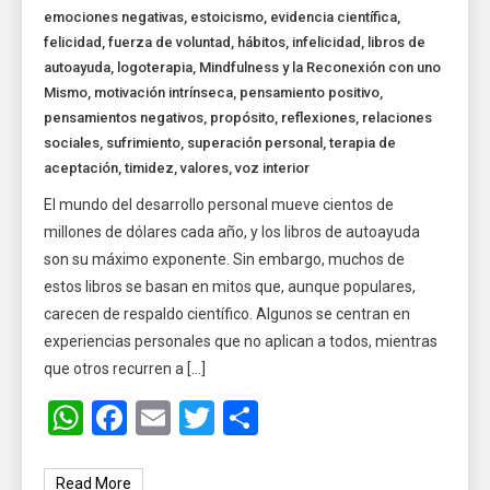
emociones negativas
,
estoicismo
,
evidencia científica
,
felicidad
,
fuerza de voluntad
,
hábitos
,
infelicidad
,
libros de
autoayuda
,
logoterapia
,
Mindfulness y la Reconexión con uno
Mismo
,
motivación intrínseca
,
pensamiento positivo
,
pensamientos negativos
,
propósito
,
reflexiones
,
relaciones
sociales
,
sufrimiento
,
superación personal
,
terapia de
aceptación
,
timidez
,
valores
,
voz interior
El mundo del desarrollo personal mueve cientos de
millones de dólares cada año, y los libros de autoayuda
son su máximo exponente. Sin embargo, muchos de
estos libros se basan en mitos que, aunque populares,
carecen de respaldo científico. Algunos se centran en
experiencias personales que no aplican a todos, mientras
que otros recurren a […]
WhatsApp
Facebook
Email
Twitter
Share
Read More