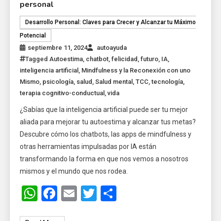
personal
Desarrollo Personal: Claves para Crecer y Alcanzar tu Máximo
Potencial
septiembre 11, 2024
autoayuda
Tagged
Autoestima
,
chatbot
,
felicidad
,
futuro
,
IA
,
inteligencia artificial
,
Mindfulness y la Reconexión con uno
Mismo
,
psicología
,
salud
,
Salud mental
,
TCC
,
tecnología
,
terapia cognitivo-conductual
,
vida
¿Sabías que la inteligencia artificial puede ser tu mejor
aliada para mejorar tu autoestima y alcanzar tus metas?
Descubre cómo los chatbots, las apps de mindfulness y
otras herramientas impulsadas por IA están
transformando la forma en que nos vemos a nosotros
mismos y el mundo que nos rodea.
WhatsApp
Facebook
Email
Twitter
Share