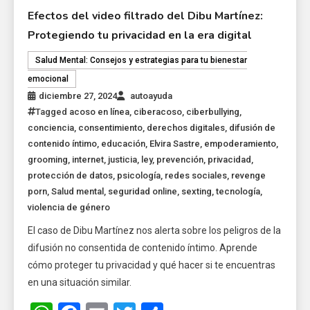
Efectos del video filtrado del Dibu Martínez:
Protegiendo tu privacidad en la era digital
Salud Mental: Consejos y estrategias para tu bienestar
emocional
diciembre 27, 2024
autoayuda
Tagged
acoso en línea
,
ciberacoso
,
ciberbullying
,
conciencia
,
consentimiento
,
derechos digitales
,
difusión de
contenido íntimo
,
educación
,
Elvira Sastre
,
empoderamiento
,
grooming
,
internet
,
justicia
,
ley
,
prevención
,
privacidad
,
protección de datos
,
psicología
,
redes sociales
,
revenge
porn
,
Salud mental
,
seguridad online
,
sexting
,
tecnología
,
violencia de género
El caso de Dibu Martínez nos alerta sobre los peligros de la
difusión no consentida de contenido íntimo. Aprende
cómo proteger tu privacidad y qué hacer si te encuentras
en una situación similar.