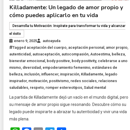
Killadamente: Un legado de amor propio y
cómo puedes aplicarlo en tu vida
Desarrolla tu Motivación: Inspírate para transformar tu vida y alcanzar
el éxito
enero 9, 2025
autoayuda
Tagged
aceptación del cuerpo
,
aceptación personal
,
amor propio
,
autenticidad
,
autoaceptación
,
autocompasión
,
Autoestima
,
belleza
,
bienestar emocional
,
body positive
,
body positivity
,
celebrarse a uno
mismo
,
diversidad
,
empoderamiento femenino
,
estándares de
belleza
,
inclusión
,
influencer
,
inspiración
,
Killadamente
,
legado
inspirador
,
motivación
,
positivismo
,
redes sociales
,
relaciones
saludables
,
respeto
,
romper estereotipos
,
Salud mental
La partida de Killadamente dejó un vacío en el mundo digital, pero
su mensaje de amor propio sigue resonando. Descubre cómo su
legado puede inspirarte a abrazar tu autenticidad y vivir una vida
más plena.