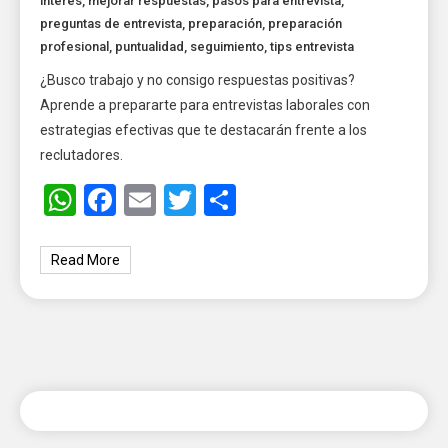
interés
,
mejorar respuestas
,
pasos para entrevista
,
preguntas de entrevista
,
preparación
,
preparación
profesional
,
puntualidad
,
seguimiento
,
tips entrevista
¿Busco trabajo y no consigo respuestas positivas?
Aprende a prepararte para entrevistas laborales con
estrategias efectivas que te destacarán frente a los
reclutadores.
WhatsApp
Facebook
Email
Twitter
Share
Read More