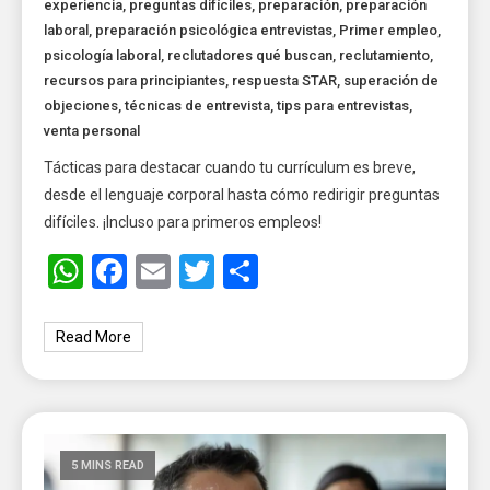
experiencia
,
preguntas difíciles
,
preparación
,
preparación
laboral
,
preparación psicológica entrevistas
,
Primer empleo
,
psicología laboral
,
reclutadores qué buscan
,
reclutamiento
,
recursos para principiantes
,
respuesta STAR
,
superación de
objeciones
,
técnicas de entrevista
,
tips para entrevistas
,
venta personal
Tácticas para destacar cuando tu currículum es breve,
desde el lenguaje corporal hasta cómo redirigir preguntas
difíciles. ¡Incluso para primeros empleos!
WhatsApp
Facebook
Email
Twitter
Share
Read More
5 MINS READ