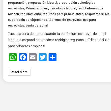
preparación
,
preparación laboral
,
preparación psicológica
entrevistas
,
Primer empleo
,
psicología laboral
,
reclutadores qué
buscan
,
reclutamiento
,
recursos para principiantes
,
respuesta STAR
,
superación de objeciones
,
técnicas de entrevista
,
tips para
entrevistas
,
venta personal
Tácticas para destacar cuando tu currículum es breve, desde el
lenguaje corporal hasta cómo redirigir preguntas difíciles. ¡Incluso
para primeros empleos!
WhatsApp
Facebook
Email
Twitter
Share
Read More