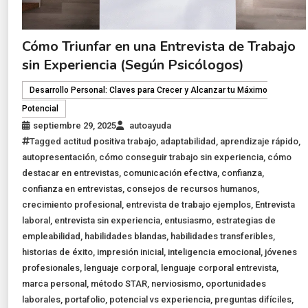
Cómo Triunfar en una Entrevista de Trabajo
sin Experiencia (Según Psicólogos)
Desarrollo Personal: Claves para Crecer y Alcanzar tu Máximo
Potencial
septiembre 29, 2025
autoayuda
Tagged
actitud positiva trabajo
,
adaptabilidad
,
aprendizaje rápido
,
autopresentación
,
cómo conseguir trabajo sin experiencia
,
cómo
destacar en entrevistas
,
comunicación efectiva
,
confianza
,
confianza en entrevistas
,
consejos de recursos humanos
,
crecimiento profesional
,
entrevista de trabajo ejemplos
,
Entrevista
laboral
,
entrevista sin experiencia
,
entusiasmo
,
estrategias de
empleabilidad
,
habilidades blandas
,
habilidades transferibles
,
historias de éxito
,
impresión inicial
,
inteligencia emocional
,
jóvenes
profesionales
,
lenguaje corporal
,
lenguaje corporal entrevista
,
marca personal
,
método STAR
,
nerviosismo
,
oportunidades
laborales
,
portafolio
,
potencial vs experiencia
,
preguntas difíciles
,