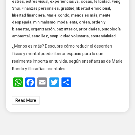
estrés
,
estrés visual
,
experiencias vs. cosas
,
felicidad
,
Feng
Shui
,
Finanzas personales
,
gratitud
,
libertad emocional
,
libertad financiera
,
Marie Kondo
,
menos es más
,
mente
despejada
,
minimalismo
,
moda lenta
,
orden
,
orden y
bienestar
,
organización
,
paz interior
,
prioridades
,
psicología
ambiental
,
sencillez
,
simplicidad voluntaria
,
sostenibilidad
¿Menos es más? Descubre cómo reducir el desorden
físico y mental puede liberar espacio para lo que
realmente importa en tu vida, según enseñanzas de Marie
Kondo y filosofías orientales.
WhatsApp
Facebook
Email
Twitter
Share
Read More