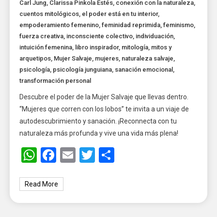
Carl Jung
,
Clarissa Pinkola Estés
,
conexión con la naturaleza
,
cuentos mitológicos
,
el poder está en tu interior
,
empoderamiento femenino
,
feminidad reprimida
,
feminismo
,
fuerza creativa
,
inconsciente colectivo
,
individuación
,
intuición femenina
,
libro inspirador
,
mitología
,
mitos y
arquetipos
,
Mujer Salvaje
,
mujeres
,
naturaleza salvaje
,
psicología
,
psicología junguiana
,
sanación emocional
,
transformación personal
Descubre el poder de la Mujer Salvaje que llevas dentro.
“Mujeres que corren con los lobos” te invita a un viaje de
autodescubrimiento y sanación. ¡Reconnecta con tu
naturaleza más profunda y vive una vida más plena!
WhatsApp
Facebook
Email
Twitter
Share
Read More