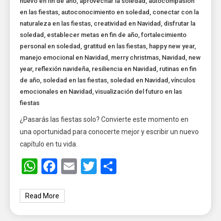
nuevo en fin de año
,
aprovechar la soledad
,
autocompasión
en las fiestas
,
autoconocimiento en soledad
,
conectar con la
naturaleza en las fiestas
,
creatividad en Navidad
,
disfrutar la
soledad
,
establecer metas en fin de año
,
fortalecimiento
personal en soledad
,
gratitud en las fiestas
,
happy new year
,
manejo emocional en Navidad
,
merry christmas
,
Navidad
,
new
year
,
reflexión navideña
,
resiliencia en Navidad
,
rutinas en fin
de año
,
soledad en las fiestas
,
soledad en Navidad
,
vínculos
emocionales en Navidad
,
visualización del futuro en las
fiestas
¿Pasarás las fiestas solo? Convierte este momento en
una oportunidad para conocerte mejor y escribir un nuevo
capítulo en tu vida.
WhatsApp
Facebook
Email
Twitter
Share
Read More