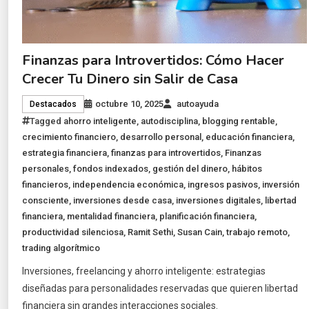
Finanzas para Introvertidos: Cómo Hacer
Crecer Tu Dinero sin Salir de Casa
octubre 10, 2025
autoayuda
Destacados
Tagged
ahorro inteligente
,
autodisciplina
,
blogging rentable
,
crecimiento financiero
,
desarrollo personal
,
educación financiera
,
estrategia financiera
,
finanzas para introvertidos
,
Finanzas
personales
,
fondos indexados
,
gestión del dinero
,
hábitos
financieros
,
independencia económica
,
ingresos pasivos
,
inversión
consciente
,
inversiones desde casa
,
inversiones digitales
,
libertad
financiera
,
mentalidad financiera
,
planificación financiera
,
productividad silenciosa
,
Ramit Sethi
,
Susan Cain
,
trabajo remoto
,
trading algorítmico
Inversiones, freelancing y ahorro inteligente: estrategias
diseñadas para personalidades reservadas que quieren libertad
financiera sin grandes interacciones sociales.