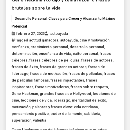
brutales sobre la vida
Desarrollo Personal: Claves para Crecer y Alcanzar tu Máximo
Potencial
febrero 27, 2025
autoayuda
Tagged
actitud ganadora
,
autoayuda
,
cine y motivación
,
confianza
,
crecimiento personal
,
desarrollo personal
,
determinación
,
enseñanza de vida
,
éxito personal
,
frases
célebres
,
frases célebres de películas
,
frases de actores
,
frases de éxito
,
frases de grandes actores
,
frases de
liderazgo
,
frases de motivación
,
frases de películas
,
frases
de películas famosas
,
frases impactantes
,
frases
inspiradoras
,
frases motivadoras
,
frases sobre respeto
,
Gene Hackman
,
grandes frases de Hollywood
,
lecciones de
cine
,
lecciones de vida
,
liderazgo
,
mentalidad de éxito
,
motivación
,
palabras y frases clave: vida cotidiana
,
pensamiento positivo
,
poder de la mente
,
sabiduría
,
superación
,
valentía
Gene Hackman nos dejó frases icónicas que pueden