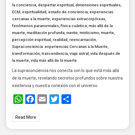
la conciencia
,
despertar espiritual
,
dimensiones espirituales
,
ECM
,
espiritualidad
,
estado de conciencia
,
experiencias
cercanas a la muerte
,
experiencias extracorpóreas
,
fenómenos paranormales
,
física cuántica
,
más allá de la
muerte
,
meditación profunda
,
mente
,
misticismo
,
muerte
,
percepción espiritual
,
realidad
,
reencarnación
,
Supraconciencia: experiencias Cercanas a la Muerte
,
transformación
,
trascendencia
,
viaje astral
,
vida después de
la muerte
,
vida más allá de la muerte
La supraconciencia nos conecta con lo que está más allá
de la muerte, revelando secretos profundos sobre nuestra
existencia y nuestra conexión con el universo.
WhatsApp
Facebook
Email
Twitter
Share
Read More