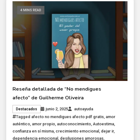
4 MINS READ
Reseña detallada de “No mendigues
afecto” de Guilherme Oliveira
junio 2, 2025
autoayuda
Destacados
Tagged
afecto no mendigues afecto pdf gratis
,
amor
auténtico
,
amor propio
,
autoconocimiento
,
Autoestima
,
confianza en sí misma
,
crecimiento emocional
,
dejar ir
,
dependencia emocional
,
desilusiones amorosas
,