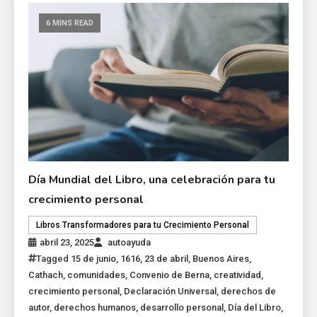
6 MINS READ
Día Mundial del Libro, una celebración para tu
crecimiento personal
Libros Transformadores para tu Crecimiento Personal
abril 23, 2025
autoayuda
Tagged
15 de junio
,
1616
,
23 de abril
,
Buenos Aires
,
Cathach
,
comunidades
,
Convenio de Berna
,
creatividad
,
crecimiento personal
,
Declaración Universal
,
derechos de
autor
,
derechos humanos
,
desarrollo personal
,
Día del Libro
,