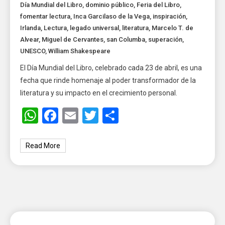
Día Mundial del Libro
,
dominio público
,
Feria del Libro
,
fomentar lectura
,
Inca Garcilaso de la Vega
,
inspiración
,
Irlanda
,
Lectura
,
legado universal
,
literatura
,
Marcelo T. de
Alvear
,
Miguel de Cervantes
,
san Columba
,
superación
,
UNESCO
,
William Shakespeare
El Día Mundial del Libro, celebrado cada 23 de abril, es una
fecha que rinde homenaje al poder transformador de la
literatura y su impacto en el crecimiento personal.
WhatsApp
Facebook
Email
Twitter
Share
Read More