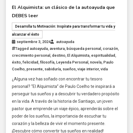
El Alquimista: un clásico de la autoayuda que
DEBES leer
Desarrolla tu Motivación: Inspírate para transformar tu vida y
alcanzar el éxito
septiembre 3, 2024
autoayuda
Tagged
autoayuda
,
aventura
,
búsqueda personal
,
corazón
,
crecimiento personal
,
destino
,
El Alquimista
,
espiritualidad
,
éxito
,
felicidad
,
filosofía
,
Leyenda Personal
,
novela
,
Paulo
Coelho
,
presente
,
sabiduría
,
sueños
,
viaje interior
,
vida
¿Alguna vez has soñado con encontrar tu tesoro
personal? “El Alquimista” de Paulo Coelho te inspirará a
perseguir tus sueños y a descubrir tu verdadero propósito
en la vida. A través de la historia de Santiago, un joven
pastor que emprende un viaje épico, aprenderás sobre el
poder de los sueños, la importancia de escuchar tu
corazón y la belleza de vivir el momento presente.
¡Descubre cómo convertir tus sueños en realidad!