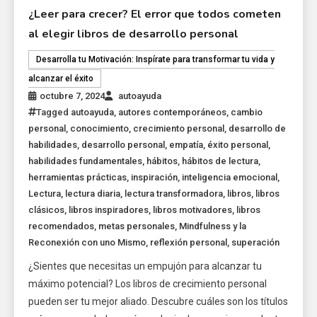
¿Leer para crecer? El error que todos cometen
al elegir libros de desarrollo personal
Desarrolla tu Motivación: Inspírate para transformar tu vida y
alcanzar el éxito
octubre 7, 2024
autoayuda
Tagged
autoayuda
,
autores contemporáneos
,
cambio
personal
,
conocimiento
,
crecimiento personal
,
desarrollo de
habilidades
,
desarrollo personal
,
empatía
,
éxito personal
,
habilidades fundamentales
,
hábitos
,
hábitos de lectura
,
herramientas prácticas
,
inspiración
,
inteligencia emocional
,
Lectura
,
lectura diaria
,
lectura transformadora
,
libros
,
libros
clásicos
,
libros inspiradores
,
libros motivadores
,
libros
recomendados
,
metas personales
,
Mindfulness y la
Reconexión con uno Mismo
,
reflexión personal
,
superación
¿Sientes que necesitas un empujón para alcanzar tu
máximo potencial? Los libros de crecimiento personal
pueden ser tu mejor aliado. Descubre cuáles son los títulos