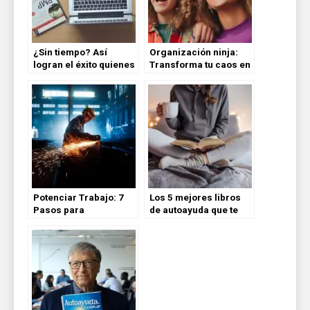
¿Sin tiempo? Así
Organización ninja:
logran el éxito quienes
Transforma tu caos en
solo trabajan 4 horas
orden y domina tu
al día
tiempo
Potenciar Trabajo: 7
Los 5 mejores libros
Pasos para
de autoayuda que te
Desbloquear tu
cambian la vida
Potencial y Alcanzar
¡Gratis! en PDF
tus Metas
Profesionales