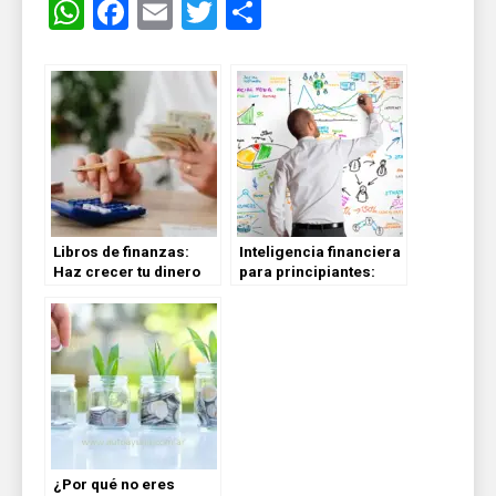
WhatsApp
Facebook
Email
Twitter
Share
Libros de finanzas:
Inteligencia financiera
Haz crecer tu dinero
para principiantes:
con estrategias
Cómo dominar tu
simples y prácticas
dinero sin ser un
experto
¿Por qué no eres