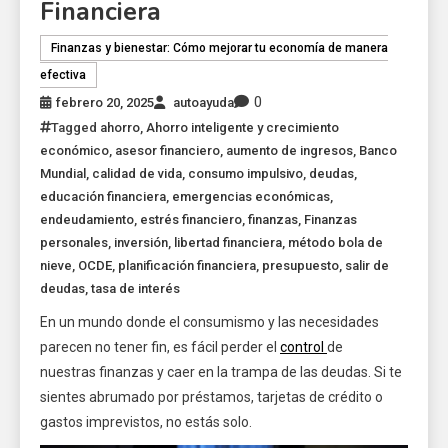
Financiera
Finanzas y bienestar: Cómo mejorar tu economía de manera
efectiva
0
febrero 20, 2025
autoayuda
Tagged
ahorro
,
Ahorro inteligente y crecimiento
económico
,
asesor financiero
,
aumento de ingresos
,
Banco
Mundial
,
calidad de vida
,
consumo impulsivo
,
deudas
,
educación financiera
,
emergencias económicas
,
endeudamiento
,
estrés financiero
,
finanzas
,
Finanzas
personales
,
inversión
,
libertad financiera
,
método bola de
nieve
,
OCDE
,
planificación financiera
,
presupuesto
,
salir de
deudas
,
tasa de interés
En un mundo donde el consumismo y las necesidades
parecen no tener fin, es fácil perder el
control
de
nuestras finanzas y caer en la trampa de las deudas. Si te
sientes abrumado por préstamos, tarjetas de crédito o
gastos imprevistos, no estás solo.